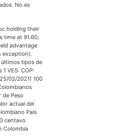
ados. No es
c holding their
 time at 91.60,
yield advantage
n exception).
últimos tipos de
s 1 VES: COP:
(25/02/2021) 100
 Colombianos
r de Peso
lor actual del
olombiano País
00 centavo
en Colombia