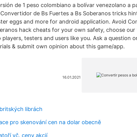
rsión de 1 peso colombiano a bolívar venezolano a par
 Convertidor de Bs Fuertes a Bs Soberanos tricks hin
er eggs and more for android application. Avoid Co
eranos hack cheats for your own safety, choose our 
 players, testers and users like you. Ask a question 
rials & submit own opinion about this game/app.
16.01.2021
britských librách
ikace pro skenování cen na dolar obecně
atoří vč. ceny akcií