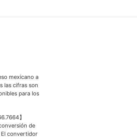
eso mexicano a
 las cifras son
nibles para los
Bs66.7664】
conversión de
 El convertidor