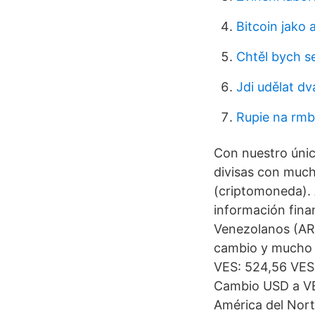
Bitcoin jako a
Chtěl bych se
Jdi udělat d
Rupie na rmb
Con nuestro úni
divisas con mucha
(criptomoneda). 
información fina
Venezolanos (ARS
cambio y mucho m
VES: 524,56 VES
Cambio USD a VES
América del Nort