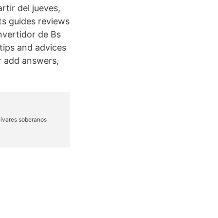
tir del jueves,
ts guides reviews
nvertidor de Bs
tips and advices
or add answers,