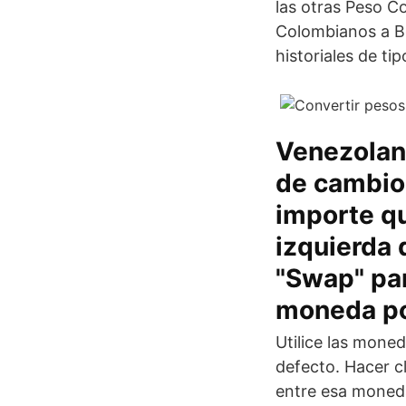
las otras Peso C
Colombianos a B
historiales de t
Venezolano
de cambio 
importe qu
izquierda 
"Swap" par
moneda po
Utilice las mone
defecto. Hacer c
entre esa moneda