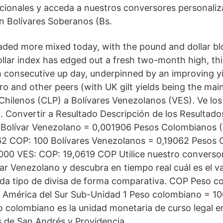
ionales y acceda a nuestros conversores personaliz
 en Bolívares Soberanos (Bs.
raded more mixed today, with the pound and dollar blo
lar index has edged out a fresh two-month high, this
ifth consecutive up day, underpinned by an improving 
uro and other peers (with UK gilt yields being the mai
Chilenos (CLP) a Bolívares Venezolanos (VES). Ve los 
. Convertir a Resultado Descripción de los Resultado
 Bolívar Venezolano = 0,001906 Pesos Colombianos 
62 COP: 100 Bolívares Venezolanos = 0,19062 Pesos
000 VES: COP: 19,0619 COP Utilice nuestro converso
r Venezolano y descubra en tiempo real cuál es el va
a tipo de divisa de forma comparativa. COP Peso c
 América del Sur Sub-Unidad 1 Peso colombiano = 1
o colombiano es la unidad monetaria de curso legal 
as de San Andrés y Providencia.