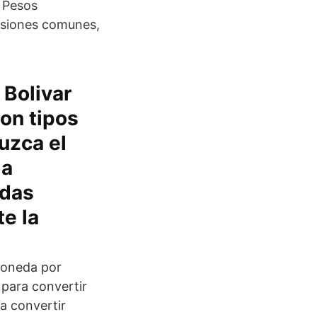
 Pesos
rsiones comunes,
 Bolivar
con tipos
uzca el
la
edas
e la
moneda por
 para convertir
a convertir