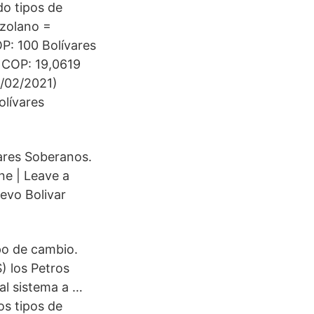
do tipos de
ezolano =
P: 100 Bolívares
 COP: 19,0619
5/02/2021)
olívares
ares Soberanos.
ne | Leave a
evo Bolivar
po de cambio.
) los Petros
al sistema a …
os tipos de