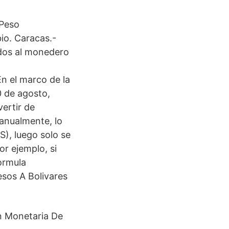
 Peso
io. Caracas.-
ados al monedero
n el marco de la
0 de agosto,
ertir de
anualmente, lo
S), luego solo se
or ejemplo, si
ormula
esos A Bolivares
ón Monetaria De