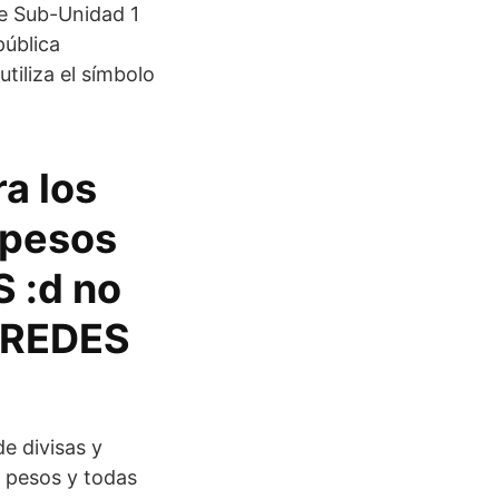
e Sub-Unidad 1
pública
tiliza el símbolo
a los
 pesos
 :d no
 REDES
e divisas y
, pesos y todas