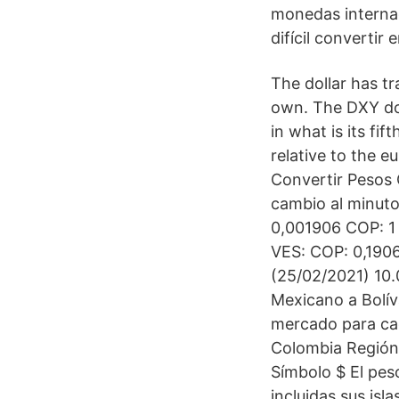
monedas internac
difícil convertir
The dollar has t
own. The DXY dol
in what is its f
relative to the e
Convertir Pesos 
cambio al minuto
0,001906 COP: 1
VES: COP: 0,190
(25/02/2021) 10.
Mexicano a Bolíva
mercado para cad
Colombia Región
Símbolo $ El pes
incluidas sus isl