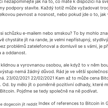
aci nezapomínejte jak na to, co máte k dispozici na sv
tliny podpory stavíte. Každý totiž může vyžadovat tro
celkovou pevnost a nosnost, nebo pokud jde o to, jak 
te si schůzku e-mailem nebo smskou? To by mohlo zn
ě chystáte jít na rande, je velmi nepřístupný, stydliv
ez problémů zatelefonoval a domluvil se s vámi, je p
a a oddanost.
klidnou a vyrovnanou osobou, ale když to v něm bouc
 výstup nemá žádný důvod. Rád je ve větší společnost
má. 23/02/2021 22/02/2021 Kam až to může cena Bit
. Od. by mělo jít o poměrně pozitivní odhady, které 
Bitcoin. Pojďme se tedy společně na ně podívat.
Index of references to Bitcoin in 