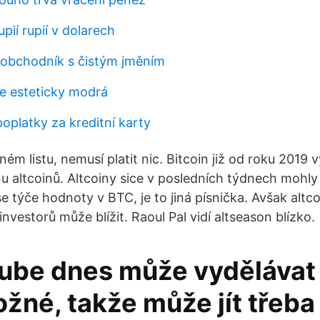
upií rupií v dolarech
 obchodník s čistým jměním
e esteticky modrá
oplatky za kreditní karty
ém listu, nemusí platit nic. Bitcoin již od roku 2019 
u altcoinů. Altcoiny sice v posledních týdnech mohly
se týče hodnoty v BTC, je to jiná písnička. Avšak alt
nvestorů může blížit. Raoul Pal vidí altseason blízko.
ube dnes může vydělávat
ožné, takže může jít třeba