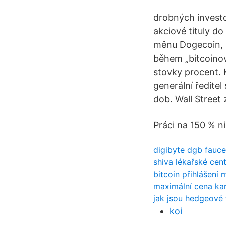
drobných investor
akciové tituly do
měnu Dogecoin, k
během „bitcoino
stovky procent. 
generální ředite
dob. Wall Street
Práci na 150 % n
digibyte dgb fauce
shiva lékařské cen
bitcoin přihlášení 
maximální cena kar
jak jsou hedgeové 
koi