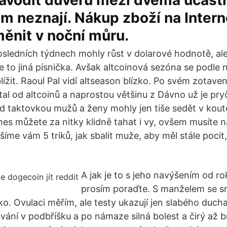
vodit důvěru mezi dvěma účastní
m neznají. Nákup zboží na Intern
ěnit v noční můru.
posledních týdnech mohly růst v dolarové hodnotě, ale
e to jiná písnička. Avšak altcoinová sezóna se podle 
lížit. Raoul Pal vidí altseason blízko. Po svém zotav
tal od altcoinů a naprostou většinu z Dávno už je pry
d taktovkou mužů a ženy mohly jen tiše sedět v koutě 
s můžete za nitky klidně tahat i vy, ovšem musíte na
šíme vám 5 triků, jak sbalit muže, aby měl stále poci
A jak je to s jeho navýšením od r
prosím poraďte. S manželem se s
ko. Ovulaci měřím, ale testy ukazují jen slabého duch
ání v podbříšku a po námaze silná bolest a čirý až bí