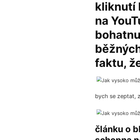
kliknutí
na YouT
bohatnut
běžných 
faktu, ž
bych se zeptat, 
článku o b