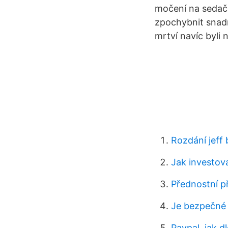
močení na sedačku
zpochybnit snadn
mrtví navíc byli
Rozdání jeff
Jak investov
Přednostní př
Je bezpečné 
Paypal, jak d