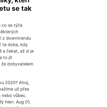
ky, kteří
etu se tak
 co se týče
některých
ení z downtrendu
č ta doba, kdy
a čekat, až si je
 to jít
t, že dobyvatelem
oku 2020? Ahoj,
nažíme už přes
a nebo vůbec.
lý hlen. Aug 01,