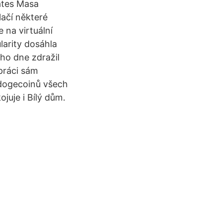
ates Masa
lačí některé
e na virtuální
larity dosáhla
ho dne zdražil
práci sám
 dogecoinů všech
juje i Bílý dům.