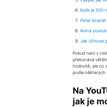
Kolik je 500 r
Peter brandt
Ikona youtub
Jak účtovat p
Pokud není v rodn
překonává většin
hodnotě, ale co 
podle některých i
Na YouT
jak je m