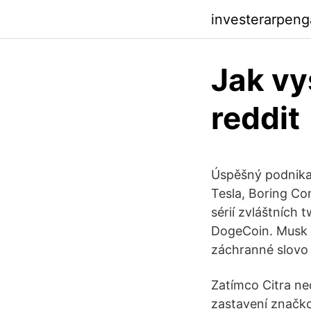
investerarpeng
Jak vy
reddit
Úspěšný podnikat
Tesla, Boring Co
sérií zvláštních 
DogeCoin. Musk n
záchranné slovo
Zatímco Citra ne
zastavení značko