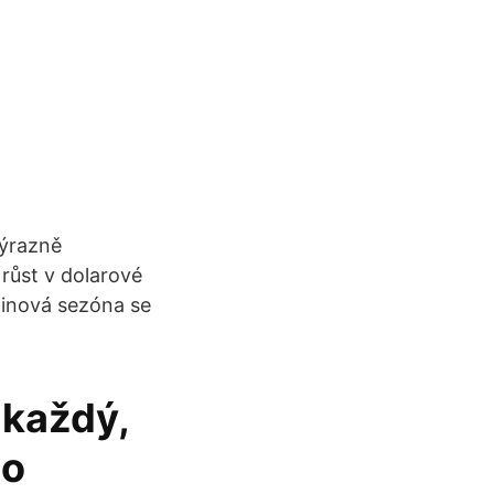
výrazně
 růst v dolarové
coinová sezóna se
 každý,
 o