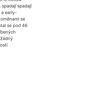
 spadají spadají
a early-
yptoměnami se
stal se pod 46
blíbených
m žádný
ostí