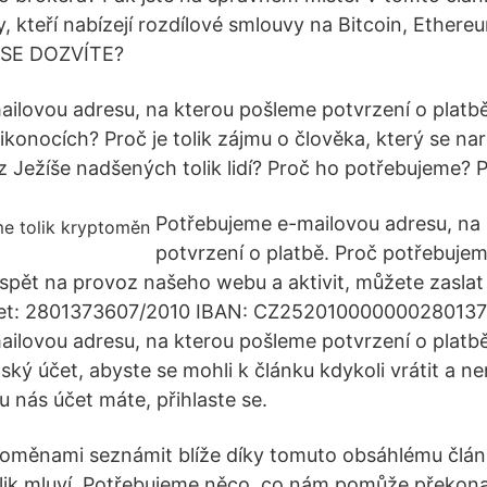
, kteří nabízejí rozdílové smlouvy na Bitcoin, Ethereu
 SE DOZVÍTE?
ilovou adresu, na kterou pošleme potvrzení o platbě
ikonocích? Proč je tolik zájmu o člověka, který se na
je z Ježíše nadšených tolik lidí? Proč ho potřebujeme? P
Potřebujeme e-mailovou adresu, na
potvrzení o platbě. Proč potřebuje
spět na provoz našeho webu a aktivit, můžete zasla
účet: 2801373607/2010 IBAN: CZ25201000000028013
ilovou adresu, na kterou pošleme potvrzení o platb
ský účet, abyste se mohli k článku kdykoli vrátit a nemu
u nás účet máte, přihlaste se.
toměnami seznámit blíže díky tomuto obsáhlému člán
olik mluví. Potřebujeme něco, co nám pomůže překona