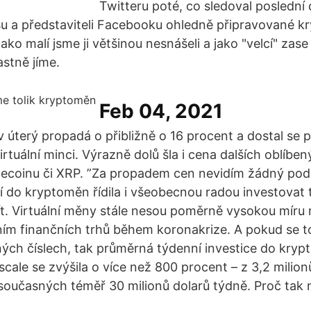
Twitteru poté, co sledoval poslední
u a představiteli Facebooku ohledně připravované k
í Jako malí jsme ji většinou nesnášeli a jako "velcí" za
lastně jíme.
Feb 04, 2021
v úterý propadá o přibližně o 16 procent a dostal se p
irtuální minci. Výrazně dolů šla i cena dalších oblíben
itecoinu či XRP. ”Za propadem cen nevidím žádný po
í do kryptoměn řídila i všeobecnou radou investovat tol
ít. Virtuální měny stále nesou poměrně vysokou míru r
áním finančních trhů během koronakrize. A pokud se 
jiných číslech, tak průměrná týdenní investice do kry
cale se zvýšila o více než 800 procent – z 3,2 milion
současných téměř 30 milionů dolarů týdně. Proč tak 