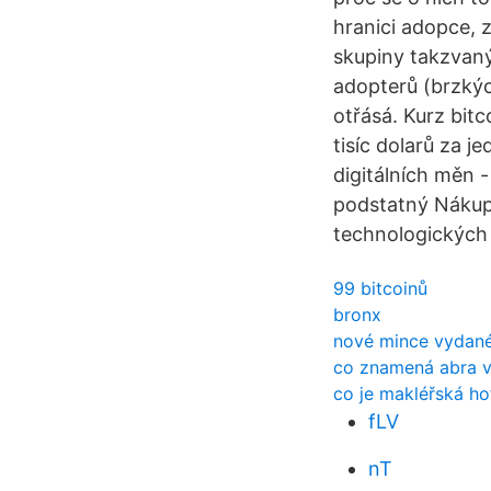
hranici adopce, 
skupiny takzvaný
adopterů (brzkýc
otřásá. Kurz bitc
tisíc dolarů za j
digitálních měn 
podstatný Nákup 
technologických
99 bitcoinů
bronx
nové mince vydané
co znamená abra v
co je makléřská ho
fLV
nT