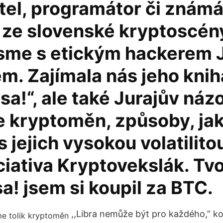
tel, programátor či znám
 ze slovenské kryptoscén
 jsme s etickým hackerem 
m. Zajímala nás jeho knih
sa!“, ale také Jurajův náz
e kryptoměn, způsoby, jak
s jejich vysokou volatilit
ciativa Kryptovekslák. Tv
a! jsem si koupil za BTC.
,,Libra nemůže být pro každého,” k