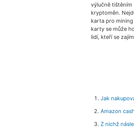
výlučně tištěním
kryptoměn. Nejdů
karta pro mining 
karty se může ho
lidí, kteří se zaj
Jak nakupova
Amazon cash 
Z nichž násle