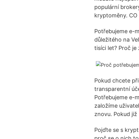
populární brokery
kryptoměny. CO
Potřebujeme e-ma
důležitého na Vel
tisíci let? Proč 
Pokud chcete při
transparentní 
Potřebujeme e-ma
založíme uživatel
znovu. Pokud již 
Pojďte se s kryp
proč se o nich t