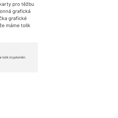
karty pro těžbu
onná grafická
čka grafické
 že máme tolik