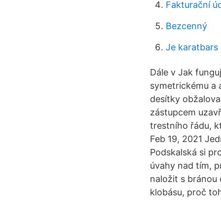
Fakturační úd
Bezcenný
Je karatbars 
Dále v Jak fungu
symetrickému a as
desítky obžalovan
zástupcem uzavřo
trestního řádu, k
Feb 19, 2021 Jed
Podskalská si pr
úvahy nad tím, p
naložit s bránou
klobásu, proč to