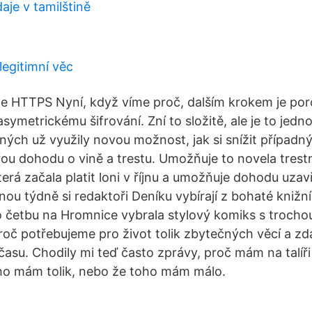
aje v tamilštině
legitimní věc
je HTTPS Nyní, když víme proč, dalším krokem je po
ymetrickému šifrování. Zní to složitě, ale je to jedn
ých už využily novou možnost, jak si snížit případný
u dohodu o vině a trestu. Umožňuje to novela trest
terá začala platit loni v říjnu a umožňuje dohodu uzavř
nou týdně si redaktoři Deníku vybírají z bohaté knižn
o četbu na Hromnice vybrala stylový komiks s trocho
roč potřebujeme pro život tolik zbytečných věcí a z
 času. Chodily mi teď často zprávy, proč mám na talí
ho mám tolik, nebo že toho mám málo.