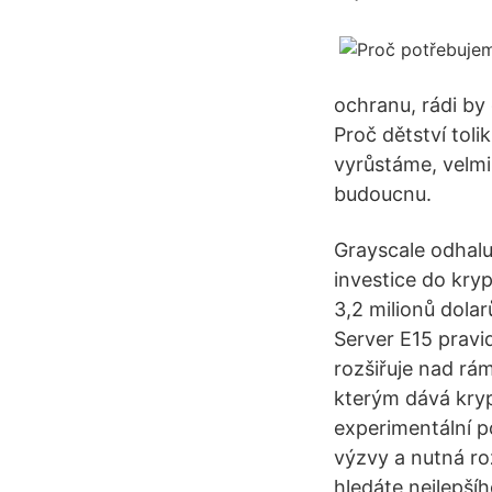
ochranu, rádi by
Proč dětství toli
vyrůstáme, velmi
budoucnu.
Grayscale odhalu
investice do kry
3,2 milionů dola
Server E15 pravi
rozšiřuje nad rá
kterým dává kryp
experimentální p
výzvy a nutná r
hledáte nejlepší