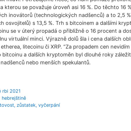
za kterou se považuje úroveň asi 16 %. Do těchto 16 %
ch inovátorů (technologických nadšenců) a to 2,5 % 
h osvojitelů) s 13,5 %. Trh s bitcoinem a dalšími kr
oinu se v úterý propadá o přibližně o 16 procent a do
ednu virtuální minci. Výrazně dolů šla i cena dalších o
- etherea, litecoinu či XRP. ”Za propadem cen nevidí
bitcoinu a dalších kryptoměn byl dlouhé roky záležit
 nadšenců nebo menších spekulantů.
 rbi 2021
 hebrejštině
tovost, zůstatek, vyčerpání