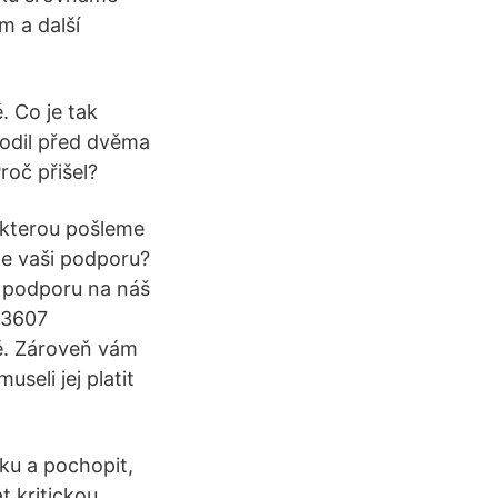
m a další
. Co je tak
rodil před dvěma
roč přišel?
 kterou pošleme
me vaši podporu?
t podporu na náš
73607
ě. Zároveň vám
seli jej platit
ku a pochopit,
t kritickou