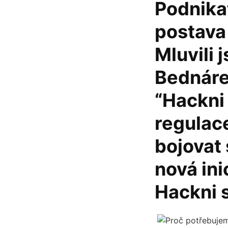
Podnika
postava
Mluvili
Bednáre
“Hackni 
regulac
bojovat 
nová ini
Hackni s