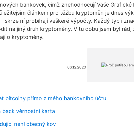
 nových bankovek, čímž znehodnocují Vaše Grafické 
ležitějším článkem pro těžbu kryptoměn je dnes výk
– skrze ní probíhají veškeré výpočty. Každý typ i zna
dit na jiný druh kryptoměny. V tu dobu jsem byl rád,
ímají o kryptoměny.
06.12.2020
t bitcoiny přímo z mého bankovního účtu
back věrnostní karta
dující není obecný kov