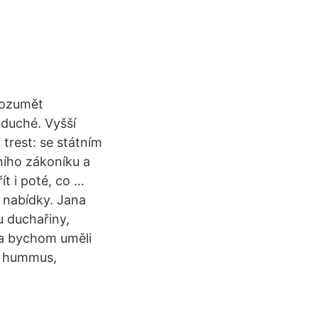
rozumět
oduché. Vyšší
 trest: se státním
ního zákoníku a
ít i poté, co …
í nabídky. Jana
u duchařiny,
da bychom uměli
ři hummus,