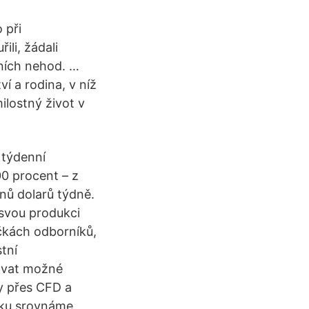
 při
ili, žádali
vních nehod. …
ví a rodina, v níž
ilostný život v
 týdenní
00 procent – z
nů dolarů týdně.
 svou produkci
čkách odborníků,
tní
tovat možné
y přes CFD a
nku srovnáme