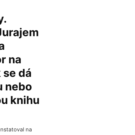
á
y.
Jurajem
a
or na
 se dá
ou nebo
ou knihu
onstatoval na