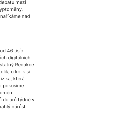
 debatu mezi
ryptoměny.
se naříkáme nad
od 46 tisíc
ých digitálních
dstatný Redakce
ik, o kolik si
izika, která
to pokusíme
ptoměn
ů dolarů týdně v
náhlý nárůst