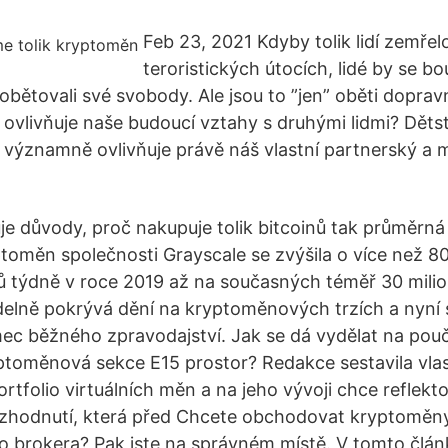
Feb 23, 2021 Kdyby tolik lidí zemřelo
teroristických útocích, lidé by se bouř
 obětovali své svobody. Ale jsou to ”jen” oběti dopra
k ovlivňuje naše budoucí vztahy s druhými lidmi? Dětst
 významně ovlivňuje právě náš vlastní partnerský a m
je důvody, proč nakupuje tolik bitcoinů tak průměrná
ptoměn společnosti Grayscale se zvýšila o více než 8
rů týdně v roce 2019 až na současných téměř 30 milio
delně pokrývá dění na kryptoměnových trzích a nyní
mec běžného zpravodajství. Jak se dá vydělat na pou
toměnová sekce E15 prostor? Redakce sestavila vlas
ortfolio virtuálních měn a na jeho vývoji chce reflek
ozhodnutí, která před Chcete obchodovat kryptoměn
ho brokera? Pak jste na správném místě. V tomto člá