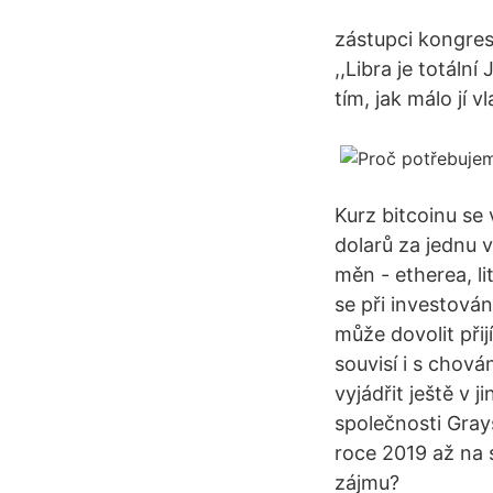
zástupci kongres
,,Libra je totáln
tím, jak málo jí v
Kurz bitcoinu se 
dolarů za jednu v
měn - etherea, l
se při investován
může dovolit přij
souvisí i s chov
vyjádřit ještě v 
společnosti Grays
roce 2019 až na 
zájmu?