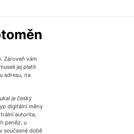
yptoměn
ě. Zároveň vám
seli jej platit
u adresu, na
kal je český
yp digitální měny
rální autorita,
ch peněz, u
(v současné době