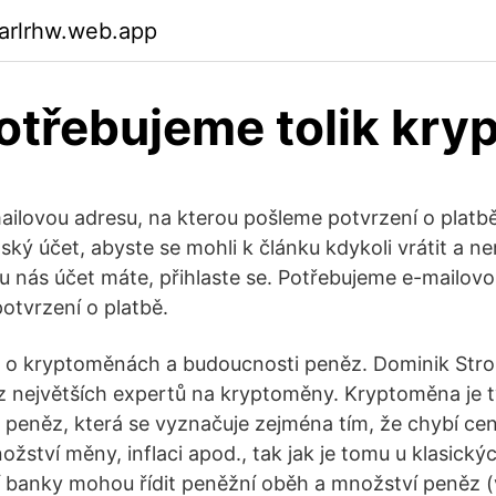
arlrhw.web.app
otřebujeme tolik kr
ilovou adresu, na kterou pošleme potvrzení o platb
ský účet, abyste se mohli k článku kdykoli vrátit a nemu
 u nás účet máte, přihlaste se. Potřebujeme e-mailovo
otvrzení o platbě.
 o kryptoměnách a budoucnosti peněz. Dominik Strou
 největších expertů na kryptoměny. Kryptoměna je t
 peněz, která se vyznačuje zejména tím, že chybí cent
nožství měny, inflaci apod., tak jak je tomu u klasický
í banky mohou řídit peněžní oběh a množství peněz 