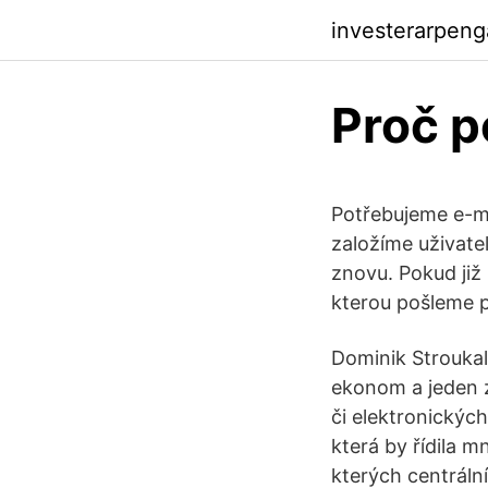
investerarpeng
Proč p
Potřebujeme e-ma
založíme uživatel
znovu. Pokud již
kterou pošleme p
Dominik Stroukal
ekonom a jeden z
či elektronických
která by řídila m
kterých centráln