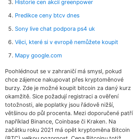
Historie cen akcií greenpower
Predikce ceny btcv dnes
Sony live chat podpora ps4 uk
Věci, které si v evropě nemůžete koupit
Mapy google.com
Poohlédnout se v zahraničí má smysl, pokud
chce zájemce nakupovat přes kryptoměnové
burzy. Zde je možné koupit bitcoin za daný kurz
okamžitě. Sice požadují registraci a ověření
totožnosti, ale poplatky jsou řádově nižší,
většinou do půl procenta. Mezi doporučené patří
například Binance, Coinbase či Kraken. Na
začátku roku 2021 má opět kryptoměna Bitcoin
(BTC) velkou pozornost. Cena Bitcoinu totiž