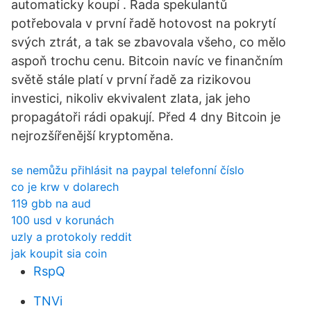
automaticky koupí . Řada spekulantů
potřebovala v první řadě hotovost na pokrytí
svých ztrát, a tak se zbavovala všeho, co mělo
aspoň trochu cenu. Bitcoin navíc ve finančním
světě stále platí v první řadě za rizikovou
investici, nikoliv ekvivalent zlata, jak jeho
propagátoři rádi opakují. Před 4 dny Bitcoin je
nejrozšířenější kryptoměna.
se nemůžu přihlásit na paypal telefonní číslo
co je krw v dolarech
119 gbb na aud
100 usd v korunách
uzly a protokoly reddit
jak koupit sia coin
RspQ
TNVi