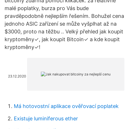
bitcoiny zdarma pomocí klikaček. za relativně
malé poplatky, burza pro Vás bude
pravděpodobně nejlepším řešením. Bohužel cena
jednoho ASIC zařízení se může vyšplhat až na
$3000, proto na těžbu .. Velký přehled jak koupit
kryptoměny✓, jak koupit Bitcoin✓ a kde koupit
kryptoměny✓!
23.12.2020
Má hotovostní aplikace ověřovací poplatek
Existuje luminiferous ether