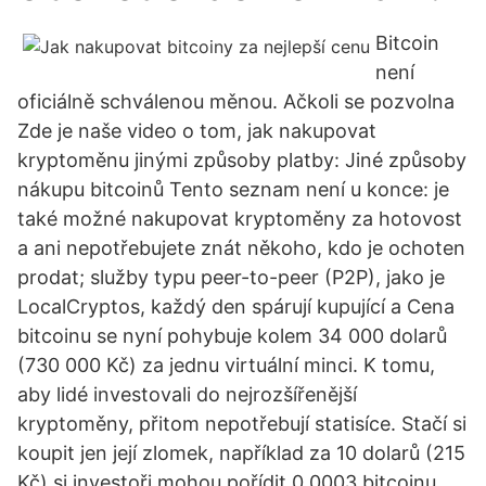
Bitcoin
není
oficiálně schválenou měnou. Ačkoli se pozvolna
Zde je naše video o tom, jak nakupovat
kryptoměnu jinými způsoby platby: Jiné způsoby
nákupu bitcoinů Tento seznam není u konce: je
také možné nakupovat kryptoměny za hotovost
a ani nepotřebujete znát někoho, kdo je ochoten
prodat; služby typu peer-to-peer (P2P), jako je
LocalCryptos, každý den spárují kupující a Cena
bitcoinu se nyní pohybuje kolem 34 000 dolarů
(730 000 Kč) za jednu virtuální minci. K tomu,
aby lidé investovali do nejrozšířenější
kryptoměny, přitom nepotřebují statisíce. Stačí si
koupit jen její zlomek, například za 10 dolarů (215
Kč) si investoři mohou pořídit 0,0003 bitcoinu.