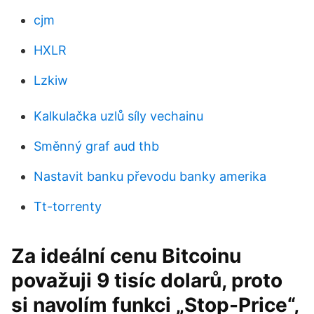
cjm
HXLR
Lzkiw
Kalkulačka uzlů síly vechainu
Směnný graf aud thb
Nastavit banku převodu banky amerika
Tt-torrenty
Za ideální cenu Bitcoinu
považuji 9 tisíc dolarů, proto
si navolím funkci „Stop-Price“,