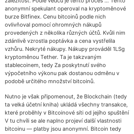
záležitost. Podle vědců je tento proces … Tento
anonymní spekulant operoval na kryptoměnové
burze Bitfinex. Cenu bitcoinů podle nich
ovlivňoval pomocí ohromných nákupů
provedených z několika různých účtů. Kvůli nim
zdánlivě vzrostla poptávka a cena vystřelila
vzhůru. Nekryté nákupy. Nákupy prováděl 1LSg
kryptoměnou Tether. Ta je takzvaným
stablecoinem, tedy Za poskytnutí svého
výpočetního výkonu pak dostanou odměnu v
podobě určitého množství bitcoinů.
Nutno je však připomenout, že Blockchain (tedy
ta velká účetní kniha) ukládá všechny transakce,
které proběhly v Bitcoinové síti od jejího spuštění
V tu chvíli se ale naplno projeví další vlastnosti
bitcoinu — platby jsou anonymní. Bitcoin tedy