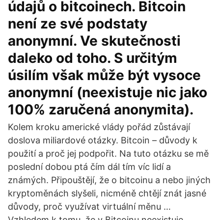
údajů o bitcoinech. Bitcoin
není ze své podstaty
anonymní. Ve skutečnosti
daleko od toho. S určitým
úsilím však může být vysoce
anonymní (neexistuje nic jako
100% zaručená anonymita).
Kolem kroku americké vlády pořád zůstávají
doslova miliardové otázky. Bitcoin – důvody k
použití a proč jej podpořit. Na tuto otázku se mě
poslední dobou ptá čím dál tím víc lidí a
známých. Připouštějí, že o bitcoinu a nebo jiných
kryptoměnách slyšeli, nicméně chtějí znát jasné
důvody, proč využívat virtuální měnu …
Vzhledem k tomu, že v Bitcoinu neexistuje