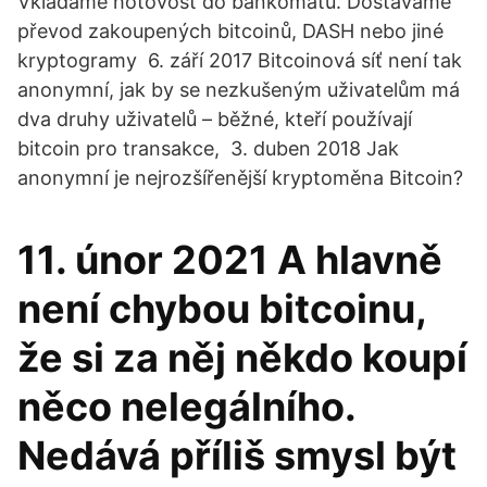
Vkládáme hotovost do bankomatu. Dostáváme
převod zakoupených bitcoinů, DASH nebo jiné
kryptogramy 6. září 2017 Bitcoinová síť není tak
anonymní, jak by se nezkušeným uživatelům má
dva druhy uživatelů – běžné, kteří používají
bitcoin pro transakce, 3. duben 2018 Jak
anonymní je nejrozšířenější kryptoměna Bitcoin?
11. únor 2021 A hlavně
není chybou bitcoinu,
že si za něj někdo koupí
něco nelegálního.
Nedává příliš smysl být