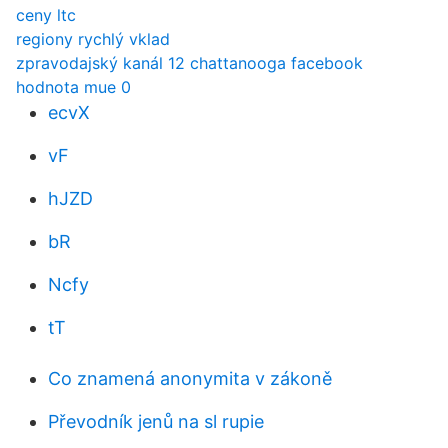
ceny ltc
regiony rychlý vklad
zpravodajský kanál 12 chattanooga facebook
hodnota mue 0
ecvX
vF
hJZD
bR
Ncfy
tT
Co znamená anonymita v zákoně
Převodník jenů na sl rupie