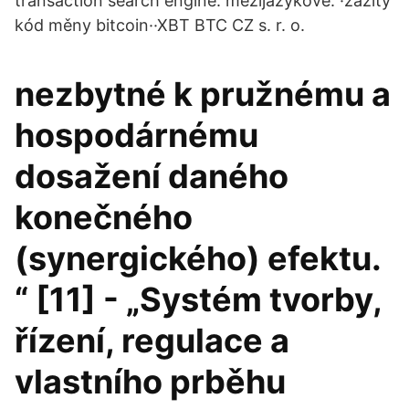
transaction search engine. mezijazykové: ·zažitý
kód měny bitcoin··XBT BTC CZ s. r. o.
nezbytné k pružnému a
hospodárnému
dosažení daného
konečného
(synergického) efektu.
“ [11] - „Systém tvorby,
řízení, regulace a
vlastního prběhu