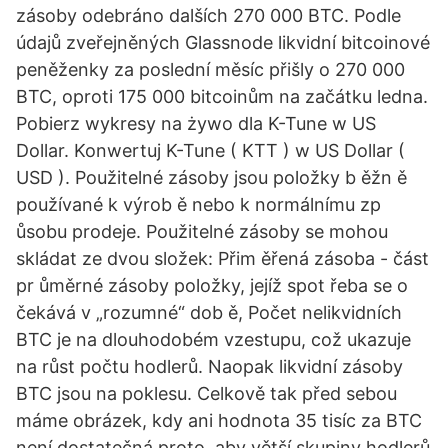
zásoby odebráno dalších 270 000 BTC. Podle
údajů zveřejněných Glassnode likvidní bitcoinové
peněženky za poslední měsíc přišly o 270 000
BTC, oproti 175 000 bitcoinům na začátku ledna.
Pobierz wykresy na żywo dla K-Tune w US
Dollar. Konwertuj K-Tune ( KTT ) w US Dollar (
USD ). Použitelné zásoby jsou položky b ěžn ě
používané k výrob ě nebo k normálnímu zp
ůsobu prodeje. Použitelné zásoby se mohou
skládat ze dvou složek: Přim ěřená zásoba - část
pr ůměrné zásoby položky, jejíž spot řeba se o
čekává v „rozumné“ dob ě, Počet nelikvidních
BTC je na dlouhodobém vzestupu, což ukazuje
na růst počtu hodlerů. Naopak likvidní zásoby
BTC jsou na poklesu. Celkově tak před sebou
máme obrázek, kdy ani hodnota 35 tisíc za BTC
není dostatečná proto, aby větší skupiny hodlerů