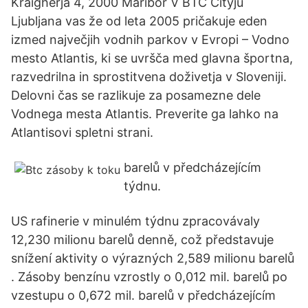
Kraigherja 4, 2000 Maribor V BTC Cityju
Ljubljana vas že od leta 2005 pričakuje eden
izmed največjih vodnih parkov v Evropi – Vodno
mesto Atlantis, ki se uvršča med glavna športna,
razvedrilna in sprostitvena doživetja v Sloveniji.
Delovni čas se razlikuje za posamezne dele
Vodnega mesta Atlantis. Preverite ga lahko na
Atlantisovi spletni strani.
barelů v předcházejícím
týdnu.
US rafinerie v minulém týdnu zpracovávaly
12,230 milionu barelů denně, což představuje
snížení aktivity o výrazných 2,589 milionu barelů
. Zásoby benzínu vzrostly o 0,012 mil. barelů po
vzestupu o 0,672 mil. barelů v předcházejícím