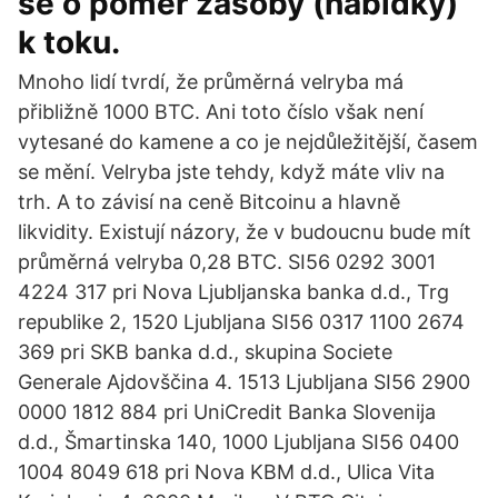
se o poměr zásoby (nabídky)
k toku.
Mnoho lidí tvrdí, že průměrná velryba má
přibližně 1000 BTC. Ani toto číslo však není
vytesané do kamene a co je nejdůležitější, časem
se mění. Velryba jste tehdy, když máte vliv na
trh. A to závisí na ceně Bitcoinu a hlavně
likvidity. Existují názory, že v budoucnu bude mít
průměrná velryba 0,28 BTC. SI56 0292 3001
4224 317 pri Nova Ljubljanska banka d.d., Trg
republike 2, 1520 Ljubljana SI56 0317 1100 2674
369 pri SKB banka d.d., skupina Societe
Generale Ajdovščina 4. 1513 Ljubljana SI56 2900
0000 1812 884 pri UniCredit Banka Slovenija
d.d., Šmartinska 140, 1000 Ljubljana SI56 0400
1004 8049 618 pri Nova KBM d.d., Ulica Vita