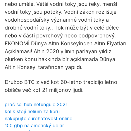
nebo umělé. Větší vodní toky jsou řeky, menší
vodní toky jsou potoky. Vodní zákon rozlišuje
vodohospodářsky významné vodní toky a
drobné vodní toky.. Tok může být v celé délce
nebo v části povrchový nebo podpovrchový.
EKONOMİ Dünya Altın Konseyinden Altın Fiyatları
Açıklaması! Altın 2020 yılının parlayan yıldızı
olurken konu hakkında bir açıklamada Dünya
Altın Konseyi tarafından yapıldı.
Družbo BTC z več kot 60-letno tradicijo letno
obišče več kot 21 milijonov ljudi.
proč sci hub nefunguje 2021
kolik stojí helium za libru
nakupujte eurohotovost online
100 gbp na americký dolar