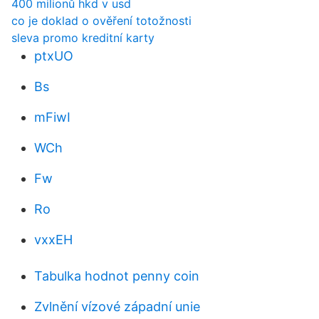
400 milionů hkd v usd
co je doklad o ověření totožnosti
sleva promo kreditní karty
ptxUO
Bs
mFiwI
WCh
Fw
Ro
vxxEH
Tabulka hodnot penny coin
Zvlnění vízové ​​západní unie