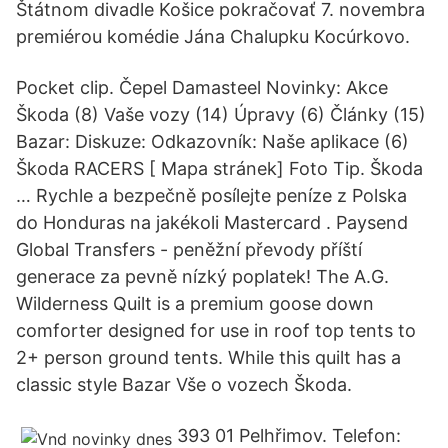
Štátnom divadle Košice pokračovať 7. novembra
premiérou komédie Jána Chalupku Kocúrkovo.
Pocket clip. Čepel Damasteel Novinky: Akce
Škoda (8) Vaše vozy (14) Úpravy (6) Články (15)
Bazar: Diskuze: Odkazovník: Naše aplikace (6)
Škoda RACERS [ Mapa stránek] Foto Tip. Škoda
… Rychle a bezpečně posílejte peníze z Polska
do Honduras na jakékoli Mastercard . Paysend
Global Transfers - peněžní převody příští
generace za pevně nízký poplatek! The A.G.
Wilderness Quilt is a premium goose down
comforter designed for use in roof top tents to
2+ person ground tents. While this quilt has a
classic style Bazar Vše o vozech Škoda.
393 01 Pelhřimov. Telefon: