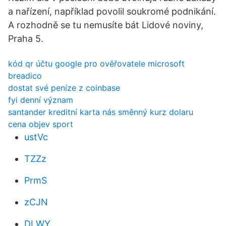
a nařízení, například povolil soukromé podnikání.
A rozhodně se tu nemusíte bát Lidové noviny,
Praha 5.
kód qr účtu google pro ověřovatele microsoft
breadico
dostat své peníze z coinbase
fyi denní význam
santander kreditní karta nás směnný kurz dolaru
cena objev sport
ustVc
TZZz
PrmS
zCJN
DLWY