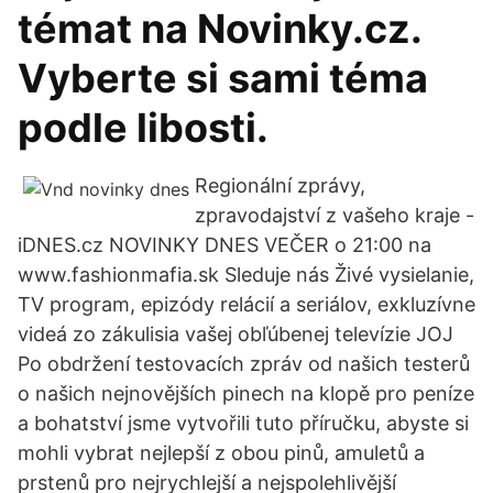
témat na Novinky.cz.
Vyberte si sami téma
podle libosti.
Regionální zprávy,
zpravodajství z vašeho kraje -
iDNES.cz NOVINKY DNES VEČER o 21:00 na
www.fashionmafia.sk Sleduje nás Živé vysielanie,
TV program, epizódy relácií a seriálov, exkluzívne
videá zo zákulisia vašej obľúbenej televízie JOJ
Po obdržení testovacích zpráv od našich testerů
o našich nejnovějších pinech na klopě pro peníze
a bohatství jsme vytvořili tuto příručku, abyste si
mohli vybrat nejlepší z obou pinů, amuletů a
prstenů pro nejrychlejší a nejspolehlivější