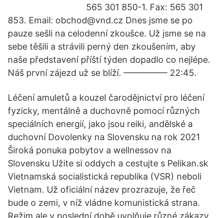
565 301 850-1. Fax: 565 301
853. Email: obchod@vnd.cz Dnes jsme se po
pauze sešli na celodenní zkoušce. Už jsme se na
sebe těšili a strávili perný den zkoušením, aby
naše představení příští týden dopadlo co nejlépe.
Náš první zájezd už se blíží. ————— 22:45.
Léčení amuletů a kouzel čarodějnictví pro léčení
fyzicky, mentálně a duchovně pomocí různých
speciálních energií, jako jsou reiki, andělské a
duchovní Dovolenky na Slovensku na rok 2021
Široká ponuka pobytov a wellnessov na
Slovensku Užite si oddych a cestujte s Pelikan.sk
Vietnamská socialistická republika (VSR) neboli
Vietnam. Už oficiální název prozrazuje, že řeč
bude o zemi, v níž vládne komunistická strana.
Režim ale v poslední době uvolňuje různé zákazy