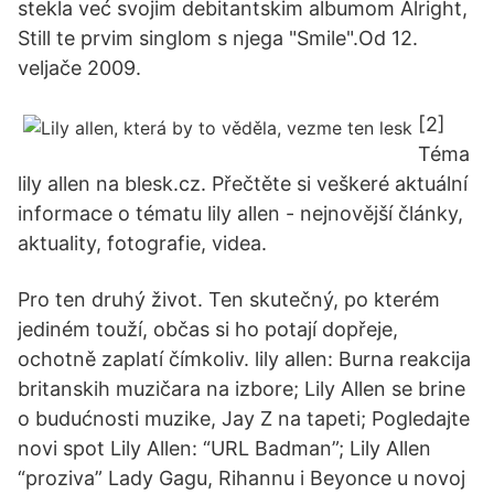
stekla već svojim debitantskim albumom Alright,
Still te prvim singlom s njega "Smile".Od 12.
veljače 2009.
[2]
Téma
lily allen na blesk.cz. Přečtěte si veškeré aktuální
informace o tématu lily allen - nejnovější články,
aktuality, fotografie, videa.
Pro ten druhý život. Ten skutečný, po kterém
jediném touží, občas si ho potají dopřeje,
ochotně zaplatí čímkoliv. lily allen: Burna reakcija
britanskih muzičara na izbore; Lily Allen se brine
o budućnosti muzike, Jay Z na tapeti; Pogledajte
novi spot Lily Allen: “URL Badman”; Lily Allen
“proziva” Lady Gagu, Rihannu i Beyonce u novoj