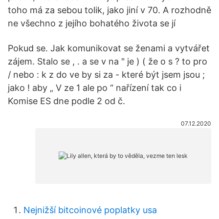
toho má za sebou tolik, jako jiní v 70. A rozhodně
ne všechno z jejího bohatého života se jí
Pokud se. Jak komunikovat se ženami a vytvářet
zájem. Stalo se , . a se v na " je ) ( že o s ? to pro
/ nebo : k z do ve by si za - které být jsem jsou ;
jako ! aby „ V ze 1 ale po “ nařízení tak co i
Komise ES dne podle 2 od č.
07.12.2020
Nejnižší bitcoinové poplatky usa