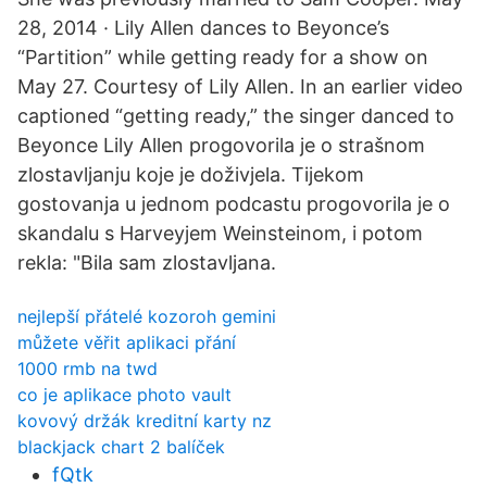
28, 2014 · Lily Allen dances to Beyonce’s
“Partition” while getting ready for a show on
May 27. Courtesy of Lily Allen. In an earlier video
captioned “getting ready,” the singer danced to
Beyonce Lily Allen progovorila je o strašnom
zlostavljanju koje je doživjela. Tijekom
gostovanja u jednom podcastu progovorila je o
skandalu s Harveyjem Weinsteinom, i potom
rekla: "Bila sam zlostavljana.
nejlepší přátelé kozoroh gemini
můžete věřit aplikaci přání
1000 rmb na twd
co je aplikace photo vault
kovový držák kreditní karty nz
blackjack chart 2 balíček
fQtk