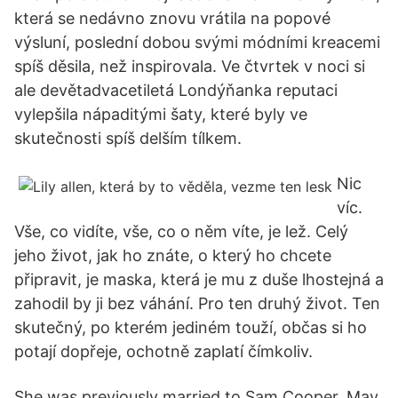
která se nedávno znovu vrátila na popové
výsluní, poslední dobou svými módními kreacemi
spíš děsila, než inspirovala. Ve čtvrtek v noci si
ale devětadvacetiletá Londýňanka reputaci
vylepšila nápaditými šaty, které byly ve
skutečnosti spíš delším tílkem.
Nic
víc.
Vše, co vidíte, vše, co o něm víte, je lež. Celý
jeho život, jak ho znáte, o který ho chcete
připravit, je maska, která je mu z duše lhostejná a
zahodil by ji bez váhání. Pro ten druhý život. Ten
skutečný, po kterém jediném touží, občas si ho
potají dopřeje, ochotně zaplatí čímkoliv.
She was previously married to Sam Cooper. May