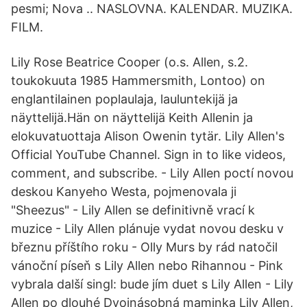
pesmi; Nova .. NASLOVNA. KALENDAR. MUZIKA.
FILM.
Lily Rose Beatrice Cooper (o.s. Allen, s.2.
toukokuuta 1985 Hammersmith, Lontoo) on
englantilainen poplaulaja, lauluntekijä ja
näyttelijä.Hän on näyttelijä Keith Allenin ja
elokuvatuottaja Alison Owenin tytär. Lily Allen's
Official YouTube Channel. Sign in to like videos,
comment, and subscribe. - Lily Allen poctí novou
deskou Kanyeho Westa, pojmenovala ji
"Sheezus" - Lily Allen se definitivně vrací k
muzice - Lily Allen plánuje vydat novou desku v
březnu příštího roku - Olly Murs by rád natočil
vánoční píseň s Lily Allen nebo Rihannou - Pink
vybrala další singl: bude jím duet s Lily Allen - Lily
Allen po dlouhé Dvojnásobná maminka Lily Allen,