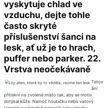
vyskytuje chlad ve
vzduchu, dejte tohle
často skryté
příslušenství šanci na
lesk, ať už je to hrach,
puffer nebo parker. 22.
Vrstva neočekávaně
Tetov
ání
přitiskni na zvolené místo tak, aby se motiv
dotýkal kůže. Namoč houbičku nebo vatový
tampón a následně namokři celou plochu